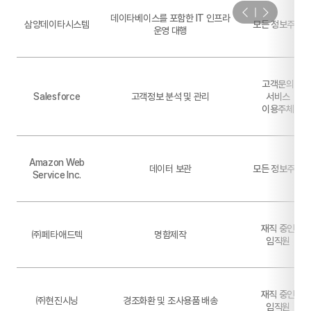
데이타베이스를 포함한 IT 인프라
삼양데이타시스템
모든 정보주체
운영 대행
고객문의
Salesforce
고객정보 분석 및 관리
서비스
이용주체
Amazon Web
데이터 보관
모든 정보주체
Service Inc.
재직 중인
㈜페타애드텍
명함제작
임직원
재직 중인
㈜현진시닝
경조화환 및 조사용품 배송
임직원