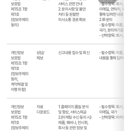
보호법
서비스 관련 안내
- 필수항목 : 회사, 직무
제15조 1항
2. 문의사항 및 불만
이메일, 연락처, 국가
제1호
처리 등 원활한
통해 입력한 내용
(정보주체의
의사소통 경로 확보
2. IR 문의
동의)
- 필수항목 : 이름, 이
국가, 문의하기를 통해
- 선택항목 : 회사, 직무
개인정보
상담/
신고내용 접수 및 회신
- 필수항목 : 이름, 이
보호법
제보
내용을 통해 입력한 내
제15조 1항
제1호
(정보주체의
동의,
계약체결 및
이행 위함)
개인정보
자료
1. 홈페이지 품질 분석
- 필수항목 : 회사, 직무
보호법
다운로드
및 향상, 서비스제공
이메일, 국가
제15조 1항
2.(마케팅 수신 동의 시)
- 선택항목 : 마케팅 
제1호
제품, 웨비나, 전시회,
(정보주체의
회사 등 관련 정보 및