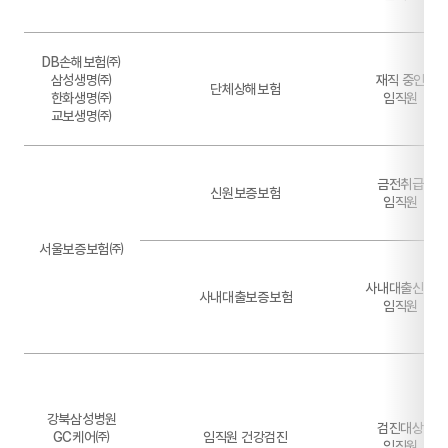
DB손해보험㈜
삼성생명㈜
재직 중인
단체상해보험
한화생명㈜
임직원
교보생명㈜
금전취급
신원보증보험
임직원
서울보증보험㈜
사내대출신청
사내대출보증보험
임직원
강북삼성병원
검진대상
GC케어㈜
임직원 건강검진
임직원