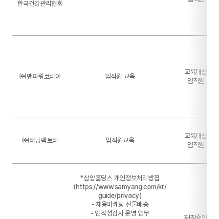
한국건강관리협회
교육대상
㈜맨파워코리아
임직원 교육
임직원
교육대상
㈜러닝팩토리
임직원교육
임직원
*삼양홀딩스 개인정보처리방침
(https://www.samyang.com/kr/
guide/privacy)
- 채용마케팅 선물배송
- 인적성검사 운영 업무
재직중인