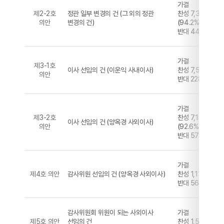
가결
제2-2호
정관 일부 변경의 건 (그 외의 정관
찬성 7,314,728
의안
변경의 건)
(94.2%)
반대 449,028 (
가결
제3-1호
이사 선임의 건 (이운익 사내이사)
찬성 7,535,700 
의안
반대 228,293 (2
가결
제3-2호
찬성 7,189,908
이사 선임의 건 (양옥경 사외이사)
의안
(92.6%)
반대 574,085 (
가결
제4호 의안
감사위원 선임의 건 (양옥경 사외이사)
찬성 1,110,104 
반대 566,878 (
감사위원회 위원이 되는 사외이사
가결
제5호 의안
선임의 건
찬성 1,518,338 