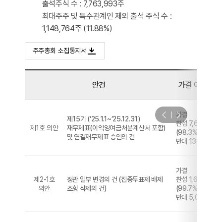
출석주식 수 : 7,763,993주
최대주주 및 특수관계인 제외 출석 주식 수 :
1,148,764주 (11.88%)
주주총회 소집통지서
안건
가결 여부
가결
제15기 (‘25.1.1~’25.12.31)
찬성 7,630,730
제1호 의안
재무제표(이익잉여금처분계산서 포함)
(98.3%)
및 연결재무제표 승인의 건
반대 133,263 (1
가결
제2-1호
정관 일부 변경의 건 (집중투표제 배제
찬성 1,661,905
의안
조항 삭제의 건)
(99.7%)
반대 5,077 (0.3